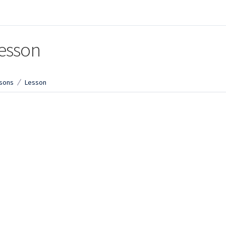
esson
sons
Lesson