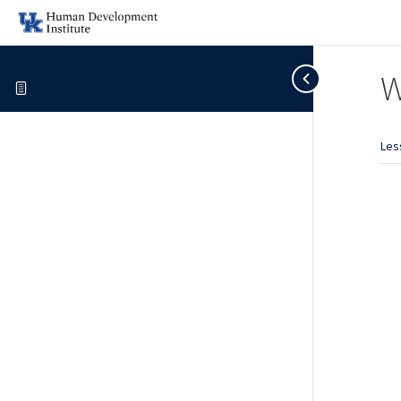
W
Les